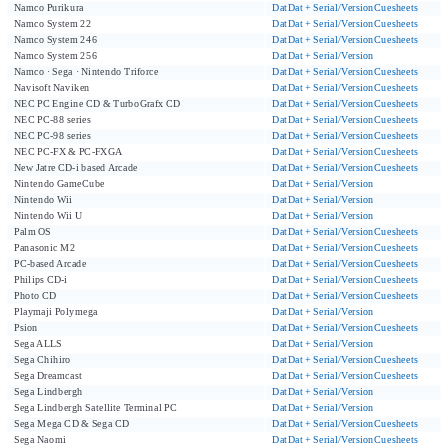
Namco Purikura
Dat
Dat + Serial/Version
Cuesheets
Namco System 22
Dat
Dat + Serial/Version
Cuesheets
Namco System 246
Dat
Dat + Serial/Version
Cuesheets
Namco System 256
Dat
Dat + Serial/Version
Namco · Sega · Nintendo Triforce
Dat
Dat + Serial/Version
Cuesheets
Navisoft Naviken
Dat
Dat + Serial/Version
Cuesheets
NEC PC Engine CD & TurboGrafx CD
Dat
Dat + Serial/Version
Cuesheets
NEC PC-88 series
Dat
Dat + Serial/Version
Cuesheets
NEC PC-98 series
Dat
Dat + Serial/Version
Cuesheets
NEC PC-FX & PC-FXGA
Dat
Dat + Serial/Version
Cuesheets
New Jatre CD-i based Arcade
Dat
Dat + Serial/Version
Cuesheets
Nintendo GameCube
Dat
Dat + Serial/Version
Nintendo Wii
Dat
Dat + Serial/Version
Nintendo Wii U
Dat
Dat + Serial/Version
Palm OS
Dat
Dat + Serial/Version
Cuesheets
Panasonic M2
Dat
Dat + Serial/Version
Cuesheets
PC-based Arcade
Dat
Dat + Serial/Version
Cuesheets
Philips CD-i
Dat
Dat + Serial/Version
Cuesheets
Photo CD
Dat
Dat + Serial/Version
Cuesheets
Playmaji Polymega
Dat
Dat + Serial/Version
Psion
Dat
Dat + Serial/Version
Cuesheets
Sega ALLS
Dat
Dat + Serial/Version
Sega Chihiro
Dat
Dat + Serial/Version
Cuesheets
Sega Dreamcast
Dat
Dat + Serial/Version
Cuesheets
Sega Lindbergh
Dat
Dat + Serial/Version
Sega Lindbergh Satellite Terminal PC
Dat
Dat + Serial/Version
Sega Mega CD & Sega CD
Dat
Dat + Serial/Version
Cuesheets
Sega Naomi
Dat
Dat + Serial/Version
Cuesheets