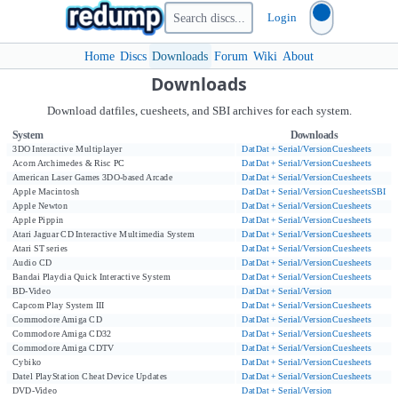
Login
Home
Discs
Downloads
Forum
Wiki
About
Downloads
Download datfiles, cuesheets, and SBI archives for each system.
System
Downloads
3DO Interactive Multiplayer
Dat
Dat + Serial/Version
Cuesheets
Acorn Archimedes & Risc PC
Dat
Dat + Serial/Version
Cuesheets
American Laser Games 3DO-based Arcade
Dat
Dat + Serial/Version
Cuesheets
Apple Macintosh
Dat
Dat + Serial/Version
Cuesheets
SBI
Apple Newton
Dat
Dat + Serial/Version
Cuesheets
Apple Pippin
Dat
Dat + Serial/Version
Cuesheets
Atari Jaguar CD Interactive Multimedia System
Dat
Dat + Serial/Version
Cuesheets
Atari ST series
Dat
Dat + Serial/Version
Cuesheets
Audio CD
Dat
Dat + Serial/Version
Cuesheets
Bandai Playdia Quick Interactive System
Dat
Dat + Serial/Version
Cuesheets
BD-Video
Dat
Dat + Serial/Version
Capcom Play System III
Dat
Dat + Serial/Version
Cuesheets
Commodore Amiga CD
Dat
Dat + Serial/Version
Cuesheets
Commodore Amiga CD32
Dat
Dat + Serial/Version
Cuesheets
Commodore Amiga CDTV
Dat
Dat + Serial/Version
Cuesheets
Cybiko
Dat
Dat + Serial/Version
Cuesheets
Datel PlayStation Cheat Device Updates
Dat
Dat + Serial/Version
Cuesheets
DVD-Video
Dat
Dat + Serial/Version