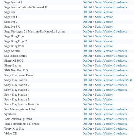
Sega Naomi 2
Dat
Dat + Serial/Version
Cuesheets
Sega Naomi Satellite Terminal PC
Dat
Dat + Serial/Version
Cuesheets
Sega Nu
Dat
Dat + Serial/Version
Sega Nu 1.1
Dat
Dat + Serial/Version
Sega Nu 2
Dat
Dat + Serial/Version
Sega Nu SX
Dat
Dat + Serial/Version
Sega Prologue 21 Multimedia Karaoke System
Dat
Dat + Serial/Version
Cuesheets
Sega RingEdge
Dat
Dat + Serial/Version
Sega RingEdge 2
Dat
Dat + Serial/Version
Sega RingWide
Dat
Dat + Serial/Version
Sega Saturn
Dat
Dat + Serial/Version
Cuesheets
SGI Indigo series
Dat
Dat + Serial/Version
Cuesheets
Sharp X68000
Dat
Dat + Serial/Version
Cuesheets
Sharp Zaurus
Dat
Dat + Serial/Version
Cuesheets
SNK Neo Geo CD
Dat
Dat + Serial/Version
Cuesheets
Sony Electronic Book
Dat
Dat + Serial/Version
Cuesheets
Sony PlayStation
Dat
Dat + Serial/Version
Cuesheets
SBI
Sony PlayStation 2
Dat
Dat + Serial/Version
Cuesheets
Sony PlayStation 3
Dat
Dat + Serial/Version
Cuesheets
Sony PlayStation 4
Dat
Dat + Serial/Version
Sony PlayStation 5
Dat
Dat + Serial/Version
Sony PlayStation Portable
Dat
Dat + Serial/Version
Sun Microsystems Ultra
Dat
Dat + Serial/Version
Cuesheets
Symbian
Dat
Dat + Serial/Version
Cuesheets
TAB-Austria Quizard
Dat
Dat + Serial/Version
Cuesheets
Texas Instruments TI series
Dat
Dat + Serial/Version
Cuesheets
Tomy Kiss-Site
Dat
Dat + Serial/Version
Cuesheets
Video CD
Dat
Dat + Serial/Version
Cuesheets