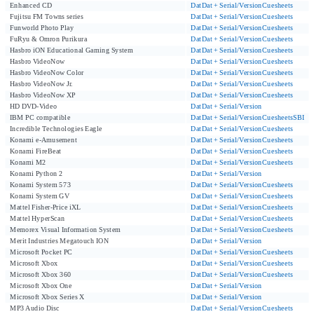
Enhanced CD
Dat
Dat + Serial/Version
Cuesheets
Fujitsu FM Towns series
Dat
Dat + Serial/Version
Cuesheets
Funworld Photo Play
Dat
Dat + Serial/Version
Cuesheets
FuRyu & Omron Purikura
Dat
Dat + Serial/Version
Cuesheets
Hasbro iON Educational Gaming System
Dat
Dat + Serial/Version
Cuesheets
Hasbro VideoNow
Dat
Dat + Serial/Version
Cuesheets
Hasbro VideoNow Color
Dat
Dat + Serial/Version
Cuesheets
Hasbro VideoNow Jr.
Dat
Dat + Serial/Version
Cuesheets
Hasbro VideoNow XP
Dat
Dat + Serial/Version
Cuesheets
HD DVD-Video
Dat
Dat + Serial/Version
IBM PC compatible
Dat
Dat + Serial/Version
Cuesheets
SBI
Incredible Technologies Eagle
Dat
Dat + Serial/Version
Cuesheets
Konami e-Amusement
Dat
Dat + Serial/Version
Cuesheets
Konami FireBeat
Dat
Dat + Serial/Version
Cuesheets
Konami M2
Dat
Dat + Serial/Version
Cuesheets
Konami Python 2
Dat
Dat + Serial/Version
Konami System 573
Dat
Dat + Serial/Version
Cuesheets
Konami System GV
Dat
Dat + Serial/Version
Cuesheets
Mattel Fisher-Price iXL
Dat
Dat + Serial/Version
Cuesheets
Mattel HyperScan
Dat
Dat + Serial/Version
Cuesheets
Memorex Visual Information System
Dat
Dat + Serial/Version
Cuesheets
Merit Industries Megatouch ION
Dat
Dat + Serial/Version
Microsoft Pocket PC
Dat
Dat + Serial/Version
Cuesheets
Microsoft Xbox
Dat
Dat + Serial/Version
Cuesheets
Microsoft Xbox 360
Dat
Dat + Serial/Version
Cuesheets
Microsoft Xbox One
Dat
Dat + Serial/Version
Microsoft Xbox Series X
Dat
Dat + Serial/Version
MP3 Audio Disc
Dat
Dat + Serial/Version
Cuesheets